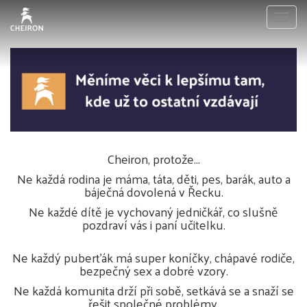
Togg
navig
Cheiron, protože...
Ne každá rodina je máma, táta, děti, pes, barák, auto a
báječná dovolená v Řecku.
Ne každé dítě je vychovaný jedničkář, co slušně
pozdraví vás i paní učitelku.
Ne každý puberťák má super koníčky, chápavé rodiče,
bezpečný sex a dobré vzory.
Ne každá komunita drží při sobě, setkává se a snaží se
řešit společné problémy.