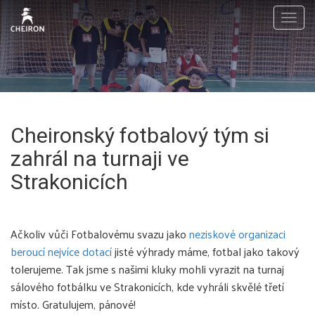
Togg
navig
Cheironský fotbalový tým si
zahrál na turnaji ve
Strakonicích
Ačkoliv vůči Fotbalovému svazu jako
neziskové organizaci
beroucí nejvíce dotací
jisté výhrady máme, fotbal jako takový
tolerujeme. Tak jsme s našimi kluky mohli vyrazit na turnaj
sálového fotbálku ve Strakonicích, kde vyhráli skvělé třetí
místo. Gratulujem, pánové!