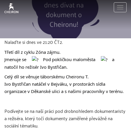
Togg
navig
Nalaďte si dnes ve 21:20 ČT2.
Třetí díl z cyklu Zóna zájmu.
Jmenuje se
Pod pokličkou maloměsta
a
natočil ho režisér Ivo Bystřičan.
Celý díl se věnuje táborskému Cheironu T.
Ivo Bystřičan natáčel v Bejváku, v prostorách sídla
organizace v Děkanské ulici a s našimi pracovníky v terénu.
Podívejte se na naší práci pod drobnohledem dokumentaristy
a režiséra, který točí dokumenty zaměřené převážně na
sociální tématiku.