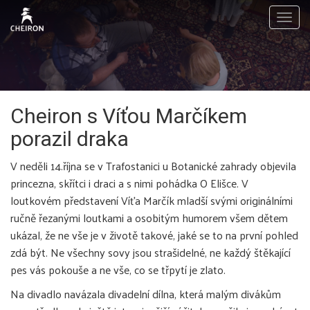
Togg
navig
Cheiron s Víťou Marčíkem
porazil draka
V neděli 14.října se v Trafostanici u Botanické zahrady objevila
princezna, skřítci i draci a s nimi pohádka O Elišce. V
loutkovém představení Víťa Marčík mladší svými originálními
ručně řezanými loutkami a osobitým humorem všem dětem
ukázal, že ne vše je v životě takové, jaké se to na první pohled
zdá být. Ne všechny sovy jsou strašidelné, ne každý štěkající
pes vás pokouše a ne vše, co se třpytí je zlato.
Na divadlo navázala divadelní dílna, která malým divákům