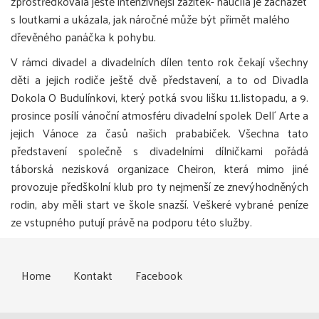
zprostředkovala ještě intenzivnější zážitek- naučila je zacházet
s loutkami a ukázala, jak náročné může být přimět malého
dřevěného panáčka k pohybu.
V rámci divadel a divadelních dílen tento rok čekají všechny
děti a jejich rodiče ještě dvě představení, a to od Divadla
Dokola O Budulínkovi, který potká svou lišku 11.listopadu, a 9.
prosince posílí vánoční atmosféru divadelní spolek Dell´ Arte a
jejich Vánoce za časů našich prababiček. Všechna tato
představení společně s divadelními dílničkami pořádá
táborská nezisková organizace Cheiron, která mimo jiné
provozuje předškolní klub pro ty nejmenší ze znevýhodněných
rodin, aby měli start ve škole snazší. Veškeré vybrané peníze
ze vstupného putují právě na podporu této služby.
Home
Kontakt
Facebook